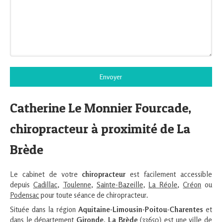
Envoyer
Catherine Le Monnier Fourcade,
chiropracteur à proximité de La
Brède
Le cabinet de votre
chiropracteur
est facilement accessible
depuis
Cadillac
,
Toulenne
,
Sainte-Bazeille
,
La Réole
,
Créon
ou
Podensac
pour toute séance de chiropracteur.
Située dans la région
Aquitaine-Limousin-Poitou-Charentes
et
dans le département
Gironde
,
La Brède
(33650) est une ville de